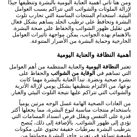
ومن هنا تأتي أهمية العناية اليومية بالبشرة وتنظيفها جيدًا
لإزالة الملوثات والشوائب التي تتراكم بسبب العوامل
البيئية. استخدام المنتجات المناسبة التي تحارب تلوث
البشرة وتحافظ على ترطيب الجلد يساهم بشكل فعال
في تقليل ظهور الشوائب والحفاظ على صحة البشرة.
بالاهتمام بهذه الجوانب، يمكن مواجهة تأثيرات العوامل
الخارجية وحماية البشرة من الأضرار المتنوعة.
أهمية النظافة والعناية اليومية
تعتبر
النظافة اليومية
والعناية المنتظمة من أهم العوامل
التي تساهم في
الوقاية من الشوائب
والحفاظ على
بشرة صحية ونضرة. تبدأ العناية بالبشرة مهما كانت
نوعها، من الالتزام بتنظيفها بشكل يومي لإزالة الأتربة
والشوائب التي تتراكم عليها نتيجة التلوث البيئي والغبار.
من العادات الصحية الهامة غسل الوجه مرتين يومياً
باستخدام منتجات مناسبة لنوع البشرة، مما يجعلها أكثر
قدرة على التنفس ويقلل فرص انسداد المسامات التي
تؤدي إلى ظهور الشوائب. بالإضافة إلى ذلك، يُنصح
بترطيب البشرة بمرطبات خفيفة تحتوي على مكونات
طبيعية تساعد في تعزيز حاجز البشرة وحمايتها من