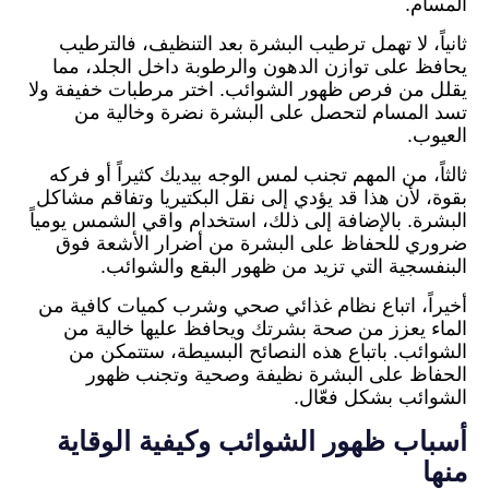
المسام.
ثانياً، لا تهمل ترطيب البشرة بعد التنظيف، فالترطيب
يحافظ على توازن الدهون والرطوبة داخل الجلد، مما
يقلل من فرص ظهور الشوائب. اختر مرطبات خفيفة ولا
تسد المسام لتحصل على البشرة نضرة وخالية من
العيوب.
ثالثاً، من المهم تجنب لمس الوجه بيديك كثيراً أو فركه
بقوة، لأن هذا قد يؤدي إلى نقل البكتيريا وتفاقم مشاكل
البشرة. بالإضافة إلى ذلك، استخدام واقي الشمس يومياً
ضروري للحفاظ على البشرة من أضرار الأشعة فوق
البنفسجية التي تزيد من ظهور البقع والشوائب.
أخيراً، اتباع نظام غذائي صحي وشرب كميات كافية من
الماء يعزز من صحة بشرتك ويحافظ عليها خالية من
الشوائب. باتباع هذه النصائح البسيطة، ستتمكن من
الحفاظ على البشرة نظيفة وصحية وتجنب ظهور
الشوائب بشكل فعّال.
أسباب ظهور الشوائب وكيفية الوقاية
منها