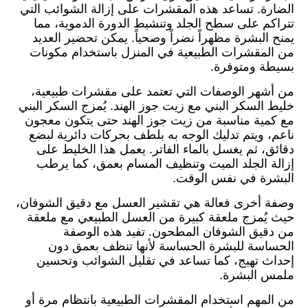
الضارة. تساعد هذه المقشرات على إزالة الشوائب التي
تتراكم على سطح الجلد وتنشيط الدورة الدموية، مما
يمنح البشرة مظهراً نضراً وصحياً. يمكن تحضير العديد
من المقشرات الطبيعية في المنزل باستخدام مكونات
بسيطة ومتوفرة.
من أشهر الوصفات التي تعتمد على مقشرات طبيعية،
خليط السكر البني مع زيت جوز الهند. يُمزج السكر البني
مع كمية مناسبة من زيت جوز الهند حتى يتكون معجون
ناعم، ويتم تدليك الوجه به بلطف بحركات دائرية لبضع
دقائق، ثم يغسل بالماء الفاتر. يعمل هذا الخليط على
إزالة الجلد الميت وتنظيف المسام بعمق، كما يرطب
البشرة في نفس الوقت.
وصفة أخرى فعالة هي تقشير العسل مع دقيق الشوفان،
حيث يُمزج ملعقة كبيرة من العسل الطبيعي مع ملعقة
من دقيق الشوفان المطحون. تفيد هذه الوصفة
الحساسة للبشرة الحساسة لأنها تنظف بعمق دون
إحداث تهيج، كما تساعد في تقليل الشوائب وتحسين
ملمس البشرة.
من المهم استخدام المقشرات الطبيعية بانتظام مرة أو