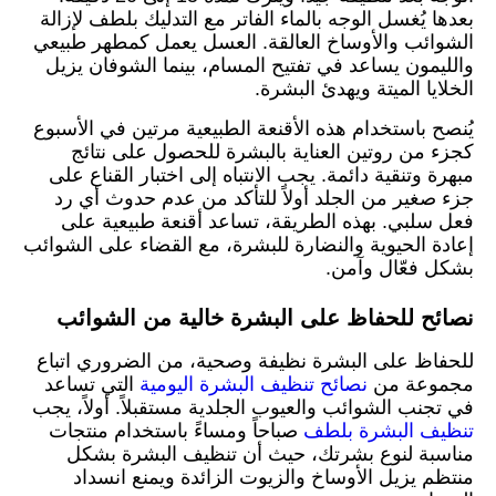
بعدها يُغسل الوجه بالماء الفاتر مع التدليك بلطف لإزالة
الشوائب والأوساخ العالقة. العسل يعمل كمطهر طبيعي
والليمون يساعد في تفتيح المسام، بينما الشوفان يزيل
الخلايا الميتة ويهدئ البشرة.
يُنصح باستخدام هذه الأقنعة الطبيعية مرتين في الأسبوع
كجزء من روتين العناية بالبشرة للحصول على نتائج
مبهرة وتنقية دائمة. يجب الانتباه إلى اختبار القناع على
جزء صغير من الجلد أولاً للتأكد من عدم حدوث أي رد
فعل سلبي. بهذه الطريقة، تساعد أقنعة طبيعية على
إعادة الحيوية والنضارة للبشرة، مع القضاء على الشوائب
بشكل فعّال وآمن.
نصائح للحفاظ على البشرة خالية من الشوائب
للحفاظ على البشرة نظيفة وصحية، من الضروري اتباع
مجموعة من
نصائح تنظيف البشرة اليومية
التي تساعد
في تجنب الشوائب والعيوب الجلدية مستقبلاً. أولاً، يجب
تنظيف البشرة بلطف
صباحاً ومساءً باستخدام منتجات
مناسبة لنوع بشرتك، حيث أن تنظيف البشرة بشكل
منتظم يزيل الأوساخ والزيوت الزائدة ويمنع انسداد