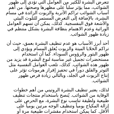
تتعرض البشرة للكثير من العوامل التي تؤدي إلى ظهور
الشوائب، مما يؤثر سلباً على مظهرها وصحتها. من أهم
أسباب الشوائب تراكم الأتربة والزيوت الزائدة في مسام
البشرة، بالإضافة إلى التعرض المستمر للتلوث البيئي
والأشعة فوق البنفسجية. كذلك، يمكن أن تسهم العوامل
الوراثية وعدم الاهتمام بنظافة البشرة بشكل منتظم في
زيادة ظهور الشوائب.
أحد أبرز الأسباب هو عدم تنظيف البشرة بعمق، حيث أن
تراكم الخلايا الميتة والزيوت يُغلق المسام ويؤدي إلى
ظهور البثور والرؤوس السوداء. كما أن استخدام
مستحضرات تجميل غير مناسبة لنوع البشرة قد يزيد من
ظهور هذه الشوائب. كذلك، تلعب العوامل النفسية مثل
التوتر والقلق دوراً في تحفيز إفراز هرمونات تؤثر على
إنتاج الزيوت في الجلد، وبالتالي زيادة فرص ظهور
الشوائب.
لذلك، يعتبر تنظيف البشرة الروتيني من أهم خطوات
الوقاية من الشوائب. يُنصح باستخدام منتجات تنظيف
طبيعية ولطيفة تناسب نوع البشرة، مع الحرص على
إزالة المكياج يومياً وتنظيف الوجه مرتين يومياً على
الأقل. كما يمكن استخدام مقشرات طبيعية مرة أو