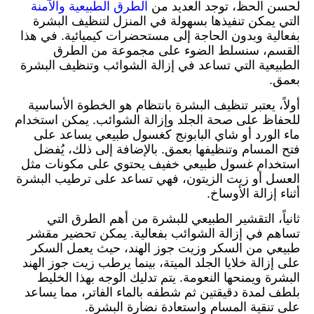
لحسن الحظ، توجد العديد من
الطرق الطبيعية والآمنة
التي يمكن تنفيذها بسهولة في المنزل لتنظيف البشرة
بفعالية وبدون الحاجة إلى مستحضرات كيميائية. في هذا
القسم، سنسلط الضوء على مجموعة من الطرق
الطبيعية التي تساعد في إزالة الشوائب وتنظيف البشرة
بعمق.
أولاً، يعتبر تنظيف البشرة بانتظام هو الخطوة الأساسية
للحفاظ على صحة الجلد وإزالة الشوائب. يمكن استخدام
ماء الورد أو شاي البابونج كغسول طبيعي يساعد على
فتح المسام وتنظيفها بعمق. بالإضافة إلى ذلك، يُفضل
استخدام غسول طبيعي خفيف يحتوي على مكونات مثل
العسل أو زيت الزيتون، فهي تساعد على ترطيب البشرة
أثناء إزالة الأوساخ.
ثانياً، التقشير الطبيعي للبشرة من أهم الطرق التي
تساهم في إزالة الشوائب بفعالية. يمكن تحضير مقشر
طبيعي من السكر وزيت جوز الهند، حيث يعمل السكر
على إزالة خلايا الجلد الميتة، بينما يرطب زيت جوز الهند
البشرة ويمنحها النعومة. يتم تدليك الوجه بهذا الخليط
بلطف لمدة دقيقتين ثم شطفه بالماء الفاتر، مما يساعد
على تنقية المسام واستعادة نضارة البشرة.