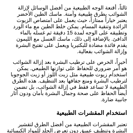
ثالثاً، أقنعة الوجه الطبيعية من أفضل الوسائل لإزالة
الشوائب بطرق طبيعية وآمنة. ماسك الطين الأخضر
يعتبر خياراً ممتازاً، حيث يعمل على امتصاص الزيوت
الزائدة وتنقية المسام. يمكن خلط الطين مع ماء الورد
وتطبيقه على الوجه لمدة 15 دقيقة ثم غسله بالماء
الدافئ. بالإضافة إلى ذلك، ماسك العسل مع الليمون
يقدم فائدة مضادة للبكتيريا ويعمل على تفتيح البشرة
وإزالة الشوائب بفعالية.
أخيراً، الحرص على ترطيب البشرة بعد إزالة الشوائب
هو أمر ضروري للحفاظ على توازنها الطبيعي. يمكن
استخدام زيوت طبيعية مثل زيت اللوز أو زيت الجوجوبا
لترطيب البشرة ومنع جفافها بعد التنظيف. هذه الطرق
الطبيعية لا تساعد فقط في إزالة الشوائب، بل تضمن
أيضاً الحفاظ على صحة وجمال البشرة بأمان ودون آثار
جانبية ضارة.
استخدام المقشرات الطبيعية
تعتبر المقشرات الطبيعية من أفضل الطرق لتقشير
البشرة وتنظيف عميق دون تعرض الجلد للمواد الكيميائية