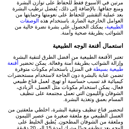
مرتين في الأسبوع فقط للحفاظ على توازن البشرة
ومنع جفافها. بالإضافة إلى ذلك، يُفضل ترطيب البشرة
بعد عملية التقشير للحفاظ على نعومتها وحمايتها من
العوامل الخارجية الضارة. باستخدام هذه
الوصفات
الطبيعية
، يمكنك الحصول على بشرة نضرة خالية من
الشوائب بطريقة صحية وآمنة.
استعمال أقنعة الوجه الطبيعية
تعتبر الأقنعة الطبيعية من أفضل الطرق لتنقية البشرة
وإزالة الشوائب بطريقة آمنة وفعالة. يمكن تحضير
أقنعة
طبيعية بسيطة
في المنزل باستخدام مكونات متوفرة
تضمن عناية بالبشرة دون الحاجة لاستخدام مستحضرات
كيميائية قد تسبب حساسية أو تهيج. لعمل قناع طبيعي
فعال، يمكن استخدام مكونات مثل العسل، الزبادي،
الشوفان والليمون التي تعمل مجتمعة على تنظيف
المسام بعمق وتغذية البشرة.
لتحضير قناع تنظيف وتنقية البشرة، اخلطي ملعقتين من
العسل الطبيعي مع ملعقة صغيرة من عصير الليمون
وملعقة من الشوفان المطحون. يُطبق الخليط على
الوجه بعد تنظيفه جيدًا ويترك لمدة 15 إلى 20 دقيقة.