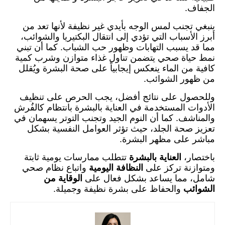
الجفاف.
ينبغي تجنب لمس الوجه بأيدي غير نظيفة لأنها تعد من
أبرز الأسباب التي تؤدي إلى انتقال البكتيريا والشوائب،
مما قد يسبب التهابات وظهور حب الشباب. كما أن تبني
نمط حياة صحي يتضمن تناول غذاء متوازن وشرب كمية
كافية من الماء ينعكس إيجابياً على صحة البشرة ويُقلل
من ظهور الشوائب.
وللحصول على نتائج أفضل، يجب الحرص على تنظيف
الأدوات المستخدمة في العناية بالبشرة بانتظام كالفُرش
والمناشف. كما أن النوم الجيد وتجنب التوتر يسهمان في
تعزيز صحة الجلد، حيث تؤثر العوامل النفسية بشكل
مباشر على مظهر البشرة.
باختصار،
العناية بالبشرة
تتطلب ممارسات يومية ثابتة
ومتوازنة تركز على
النظافة اليومية
واتباع نظام صحي
شامل، مما يساعد بشكل فعال على
الوقاية من
الشوائب
والحفاظ على بشرة نظيفة وجميلة.