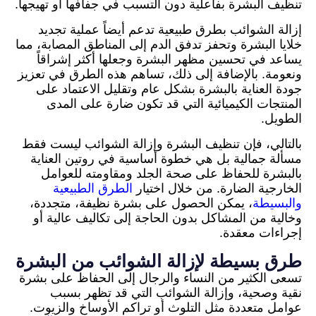
تنظيف البشرة بفاعلية دون التسبب في جفافها أو تهيجها.
إزالة الشوائب بطرق طبيعية تدعم أيضاً عملية تجديد
خلايا البشرة وتحفز تدفق الدم إلى المناطق المصابة، مما
يساعد في تحسين مظهر البشرة وجعلها أكثر إشراقاً
ونعومة. بالإضافة إلى ذلك، تساهم هذه الطرق في تعزيز
جودة العناية بالبشرة بشكل عام وتقليل الاعتماد على
المنتجات الكيميائية التي قد تكون ضارة على المدى
الطويل.
بالتالي، فإن تنظيف البشرة وإزالة الشوائب ليست فقط
مسألة جمالية بل هي خطوة أساسية في روتين العناية
بالبشرة للحفاظ على صحة الجلد ومقاومته للعوامل
الخارجية الضارة. من خلال اختيار
الطرق الطبيعية
والبسيطة
، يمكن الحصول على بشرة نظيفة، متجددة،
وخالية من المشاكل بدون الحاجة إلى تكاليف عالية أو
إجراءات معقدة.
طرق بسيطة لإزالة الشوائب من البشرة
تسعى الكثير من النساء والرجال إلى الحفاظ على بشرة
نقية وصحية، وإزالة الشوائب التي قد تظهر بسبب
عوامل متعددة مثل التلوث أو تراكم الأوساخ والزيوت.