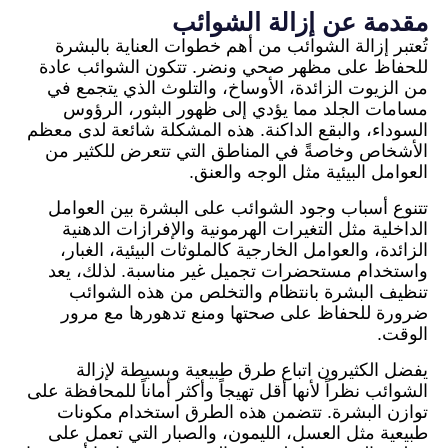
مقدمة عن إزالة الشوائب
تُعتبر إزالة الشوائب من أهم خطوات العناية بالبشرة
للحفاظ على مظهر صحي ونضر. تتكون الشوائب عادة
من الزيوت الزائدة، الأوساخ، والتلوث الذي يتجمع في
مسامات الجلد مما يؤدي إلى ظهور البثور، الرؤوس
السوداء، والبقع الداكنة. هذه المشكلة شائعة لدى معظم
الأشخاص وخاصةً في المناطق التي تتعرض للكثير من
العوامل البيئية مثل الوجه والعنق.
تتنوع أسباب وجود الشوائب على البشرة بين العوامل
الداخلية مثل التغيرات الهرمونية والإفرازات الدهنية
الزائدة، والعوامل الخارجية كالملوثات البيئية، الغبار،
واستخدام مستحضرات تجميل غير مناسبة. لذلك، يعد
تنظيف البشرة بانتظام والتخلص من هذه الشوائب
ضرورة للحفاظ على صحتها ومنع تدهورها مع مرور
الوقت.
يفضل الكثيرون اتباع طرق طبيعية وبسيطة لإزالة
الشوائب نظراً لأنها أقل تهيجاً وأكثر أماناً للمحافظة على
توازن البشرة. تتضمن هذه الطرق استخدام مكونات
طبيعية مثل العسل، الليمون، والصبار التي تعمل على