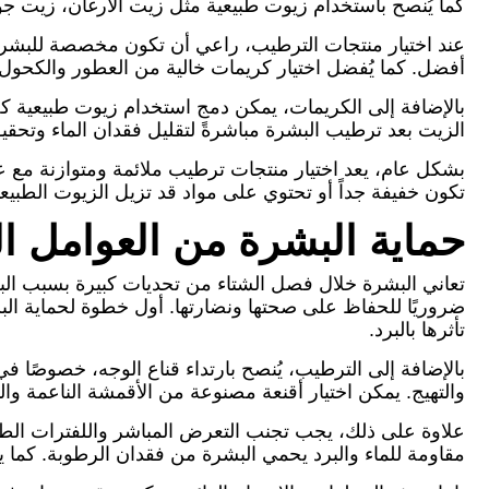
كما يُنصح باستخدام زيوت طبيعية مثل زيت الأرغان، زيت جوز 
عند اختيار منتجات الترطيب، راعي أن تكون مخصصة للبشرة ا
أفضل. كما يُفضل اختيار كريمات خالية من العطور والكحول 
بالإضافة إلى الكريمات، يمكن دمج استخدام زيوت طبيعية ك
الزيت بعد ترطيب البشرة مباشرةً لتقليل فقدان الماء وتحقي
بشكل عام، يعد اختيار منتجات ترطيب ملائمة ومتوازنة مع 
تكون خفيفة جداً أو تحتوي على مواد قد تزيل الزيوت الطب
حماية البشرة من العوامل الخ
تعاني البشرة خلال فصل الشتاء من تحديات كبيرة بسبب البرد 
ضروريًا للحفاظ على صحتها ونضارتها. أول خطوة لحماية ا
تأثرها بالبرد.
بالإضافة إلى الترطيب، يُنصح بارتداء قناع الوجه، خصوصًا في
والتهيج. يمكن اختيار أقنعة مصنوعة من الأقمشة الناعمة وال
علاوة على ذلك، يجب تجنب التعرض المباشر واللفترات الطوي
مقاومة للماء والبرد يحمي البشرة من فقدان الرطوبة. كم