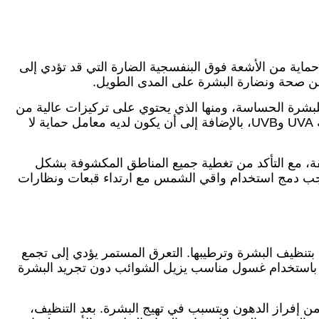
حماية من الأشعة فوق البنفسجية الضارة التي قد تؤدي إلى
ز من صحة ونضارة البشرة على المدى الطويل.
لبشرة الحساسة، ومنها الذي يحتوي على تركيزات عالية من
الحماية للبشرة المعرضة للشمس بشكل مكثف. ينصح باختيار واقي شمس واسع الطيف يحمي من الأشعة فوق البنفسجية UVA وUVB، بالإضافة إلى أن يكون لديه معامل حماية لا
الشمس بشكل صحيح، من المهم وضع كمية كافية على الوجه قبل التعرض لأشعة الشمس بـ 15 إلى 20 دقيقة، مع التأكد من تغطية جميع المناطق المكشوفة بشكل
، يجب دمج استخدام واقي الشمس مع ارتداء قبعات ونظارات
لق بتنظيف البشرة وترطيبها. التعرق المستمر يؤدي إلى تجمع
ة باستخدام غسول مناسب يزيل الشوائب دون تجريد البشرة
 إفراز الدهون ويتسبب في تهيج البشرة. بعد التنظيف،