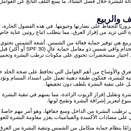
لة للبشرة خلال فصل الشتاء، ما يمنع التلف الناتج عن العوامل 
 والربيع
وريًا للحفاظ على نضارتها وحيويتها. في هذه الفصول الحارة، تت
التي تزيد من إفراز العرق، مما يتطلب اتباع روتين عناية خ
ربيع هي توفير حماية فعالة من الشمس. أشعة الشمس تحتوي ع
وتؤدي إلى ظهور البقع الداكنة وا
اختيار مستحضرات تحتوي على مكونات ترطب البشرة وتحميها في
عرق والأوساخ من أهم العوامل التي تحافظ على صحة الجلد خل
بيعية للبشرة، فتتكون طبقة دهنية تعمل على انسداد المسام وت
ل على تنقية البشرة بلطف دون تجفيفها.
شرة وتقليل إفراز الزيوت الزائدة، مما يسهم في تنقية البشرة 
وع لتعزيز إشراقة البشرة وتفتيح لونها.
 ترطيب البشرة من الداخل ومنع جفافها، وهو أمر مهم خاصةً 
حتوي على مضادات الأكسدة والفيتامينات يعزز مقاومة البشرة لل
تزامًا بنظام حماية متكامل من الشمس وتنقية البشرة من العر