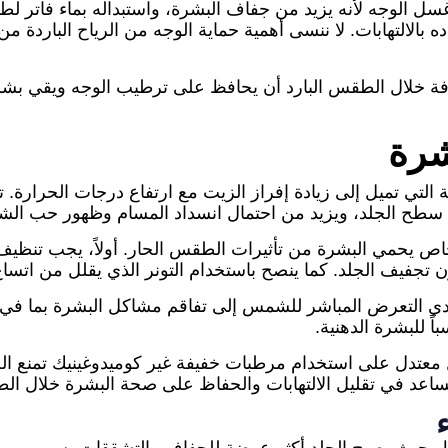
غسل الوجه لأنه يزيد من جفاف البشرة، واستبداله بماء فاتر ل
دده بالالتهابات. لا ننسى أهمية حماية الوجه من الرياح البار
فة خلال الطقس البارد أن يحافظ على ترطيب الوجه ويقي بشرت
شرة
ة التي تميل إلى زيادة إفراز الزيت مع ارتفاع درجات الحرارة. ت
سطح الجلد، ويزيد من احتمال انسداد المسام وظهور حب الشباب
خاص يحمي البشرة من تأثيرات الطقس الحار. أولاً، يجب تنظي
 تجفيف الجلد. كما ينصح باستخدام التونر الذي يقلل من اتسا
ي التعرض المباشر للشمس إلى تفاقم مشاكل البشرة بما في ذل
 للبشرة الدهنية.
معتدل على استخدام مرطبات خفيفة غير كوميدوغينيك تمنع ال
اعد في تقليل الالتهابات والحفاظ على صحة البشرة خلال ال