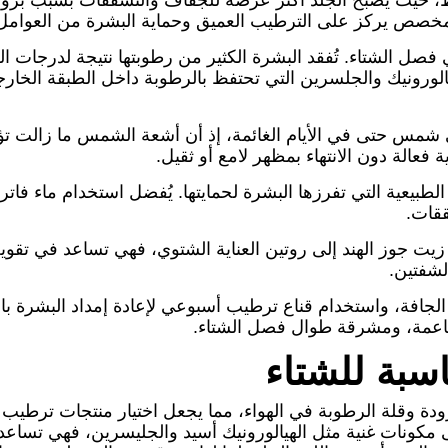
، حيث يصبح الجلد أكثر عرضة للجفاف والتشققات بسبب برودة
مخصص يركز على الترطيب العميق وحماية البشرة من العوامل 
ي فصل الشتاء. تُفقد البشرة الكثير من رطوبتها نتيجة لدرجات 
ورونيك والجلسرين التي تحتفظ بالرطوبة داخل الطبقة الخارج
واقي شمس حتى في الأيام الغائمة، إذ أن أشعة الشمس ما زالت 
 فعالة دون الانتهاء بمظهر لامع أو ثقيل.
وت الطبيعية التي تفرزها البشرة لحمايتها. يُفضل استخدام ماء 
ققات.
 زيت جوز الهند إلى روتين العناية الشتوي، فهي تساعد في تقوي
لشفتين.
الجافة، واستخدام قناع ترطيب أسبوعي لإعادة إمداد البشرة بالعن
ناعمة، ومشرقة طوال فصل الشتاء.
اسبة للشتاء
ة وقلة الرطوبة في الهواء، مما يجعل اختيار منتجات ترطيب م
 مكونات غنية مثل الهيالورونيك أسيد والجليسرين، فهي تساعد