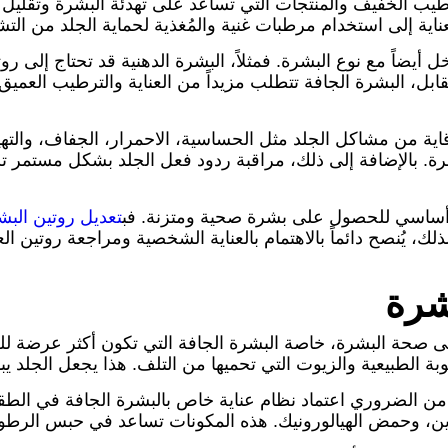
لخفيف والمنتجات التي تساعد على تهدئة البشرة وتقليل الالت
ناية إلى استخدام مرطبات غنية والمُغذية لحماية الجلد من الت
ل أيضاً مع نوع البشرة. فمثلاً، البشرة الدهنية قد تحتاج إلى
قابل، البشرة الجافة تتطلب مزيداً من العناية والترطيب الع
اية من مشاكل الجلد مثل الحساسية، الاحمرار، الجفاف، والتهيج
ة. بالإضافة إلى ذلك، مراقبة ردود فعل الجلد بشكل مستمر ت
امل أساسي للحصول على بشرة صحية ومتزنة. فب
تعديل روتين البش
ذلك، يُنصح دائماً بالاهتمام بالعناية الشخصية ومراجعة روتين 
شرة
اً على صحة البشرة، خاصة البشرة الجافة التي تكون أكثر عرض
الطبيعية والزيوت التي تحميها من التلف. هذا يجعل الجلد يبدو 
 الضروري اعتماد نظام عناية خاص بالبشرة الجافة في الطقس
ن، وحمض الهيالورونيك. هذه المكونات تساعد في حبس الرطوبة 