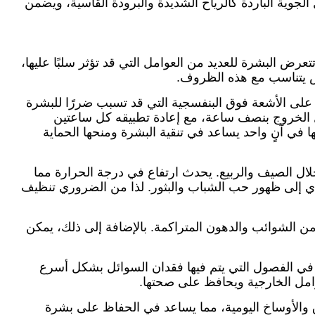
الجوية الباردة كالرياح الشديدة والبرودة القاسية، ويضمن
عرض البشرة للعديد من العوامل التي قد تؤثر سلبًا عليها،
اص يتناسب مع هذه الظروف.
لى الأشعة فوق البنفسجية التي قد تسبب ضررًا للبشرة
لتجاعيد المبكرة. يُنصح باستخدام واقي شمس ذو معامل حماية عالٍ (SPF 30 أو أكثر) قبل الخروج بنصف ساعة، مع إعادة تطبيقه كل ساعتين
 آنٍ واحد يساعد في تنقية البشرة ومنحها الحماية
ال الصيف والربيع. يحدث ارتفاع في درجة الحرارة مما
ؤدي إلى ظهور حب الشباب والبثور. لذا من الضروري تنظيف
من الشوائب والدهون المتراكمة. بالإضافة إلى ذلك، يمكن
في الفصول التي يتم فيها فقدان السوائل بشكل أسرع
عوامل الخارجية ويحافظ على صحتها.
ق والأوساخ اليومية، مما يساعد في الحفاظ على بشرة