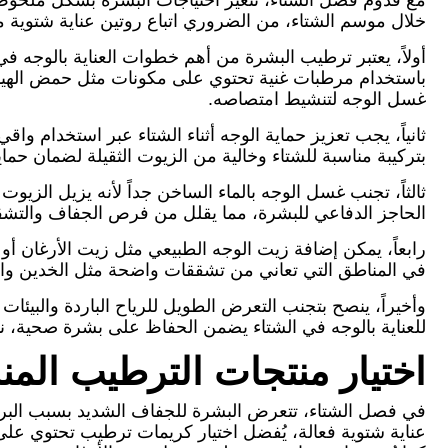
مع قدوم فصل الشتاء، تتغير احتياجات البشرة بشكل ملحوظ
خلال موسم الشتاء، من الضروري اتباع روتين عناية شتوية 
أولاً، يعتبر ترطيب البشرة من أهم خطوات العناية بالوجه ف
باستخدام مرطبات غنية تحتوي على مكونات مثل حمض الهيال
غسل الوجه لتنشيط امتصاصه.
ثانياً، يجب تعزيز حماية الوجه أثناء الشتاء عبر استخدام 
بتركيبة مناسبة للشتاء وخالية من الزيوت الثقيلة لضمان حماية
ثالثاً، تجنب غسل الوجه بالماء الساخن جداً لأنه يزيل الزي
الحاجز الدفاعي للبشرة، مما يقلل من فرص الجفاف والتش
رابعاً، يمكن إضافة زيت الوجه الطبيعي مثل زيت الأرغان أو
في المناطق التي تعاني من تشققات واضحة مثل الخدين وا
وأخيراً، ينصح بتجنب التعرض الطويل للرياح الباردة والبيئات 
للعناية بالوجه في الشتاء يضمن الحفاظ على بشرة صحية، 
اختيار منتجات الترطيب المن
في فصل الشتاء، تتعرض البشرة للجفاف الشديد بسبب البرود
عناية شتوية فعالة، يُفضل اختيار كريمات ترطيب تحتوي على