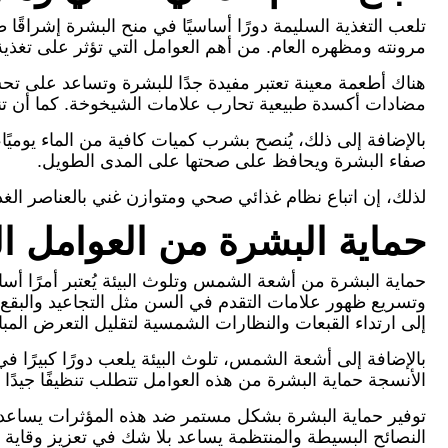
تلعب التغذية السليمة دورًا أساسيًا في منح البشرة إشراقًا طبي
مرونته ومظهره العام. من أهم العوامل التي تؤثر على تغذية 
هناك أطعمة معينة تعتبر مفيدة جدًا للبشرة وتساعد على تح
مضادات أكسدة طبيعية تحارب علامات الشيخوخة. كما أن تناول المكسرات والبذور يوفر
بالإضافة إلى ذلك، يُنصح بشرب كميات كافية من الماء يومي
صفاء البشرة ويحافظ على صحتها على المدى الطويل.
لذلك، إن اتباع نظام غذائي صحي ومتوازن غني بالعناصر الغ
حماية البشرة من العوامل ا
حماية البشرة من أشعة الشمس وتلوث البيئة يُعتبر أمرًا أ
وتسريع ظهور علامات التقدم في السن مثل التجاعيد والبقع
إلى ارتداء القبعات والنظارات الشمسية لتقليل التعرض المب
بالإضافة إلى أشعة الشمس، تلوث البيئة يلعب دورًا كبيرًا ف
الأنسجة حماية البشرة من هذه العوامل تتطلب تنظيفًا جيدًا 
توفير حماية البشرة بشكل مستمر ضد هذه المؤثرات يساعد 
النصائح البسيطة والمنتظمة يساعد بلا شك في تعزيز وقاية ا