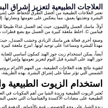
العلاجات الطبيعية لتعزيز إشراق الب
تعتبر العلاجات الطبيعية من أفضل الطرق للحفاظ على إش
البشرة وتغذيتها بعمق، مما ينعكس على نعومتها ونضارتها. 
أولاً، ماسك العسل والليمون، حيث يُعد العسل غذاءً طبيعيًا
فيتامين C. اخلط ملعقة كبيرة من العسل مع بضع قطرات من عصير الليمون وضع الخليط على الوجه لمدة 15 دقيقة قبل الغسل بالماء الفاتر.
وصفة أخرى فعالة هي ماسك الزبادي وخشب الصندل، حيث يح
مهدئاً للبشرة ومساعداً على توحيد لونها. امزج ملعقة كبيرة من الز
أيضاً، يمكن استخدام زيت جوز الهند كمكون أساسي للعناية
جوز الهند على البشرة قبل النوم لتعزيز نعومتها وإشراقها.
لتقوية نتائج هذه العلاجات الطبيعية، من المهم الالتزام برو
الشمس التي تؤثر سلباً على إشراق البشرة. بهذه الطريقة،
استخدام الزيوت الطبيعية وا
تُعتبر الزيوت الطبيعية وزبدة الشيا من أهم المكونات في
الطبيعية على مضادات الأكسدة والفيتامينات التي تحمي الب
زبدة الشيا، على وجه الخصوص، غنية بالأحماض الدهنية الت