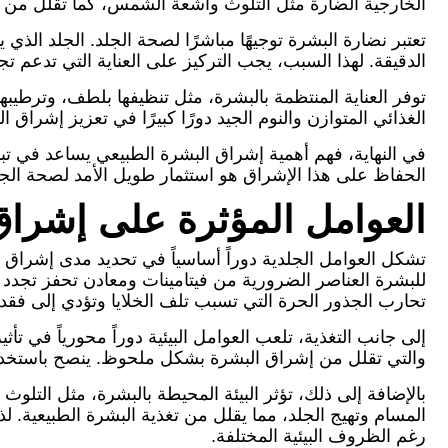
الخارجية الضارة مثل التلوث وأشعة الشمس، كما تقلل من ظ
تعتبر نضارة البشرة توجيهًا مباشرًا لصحة الجلد. الجلد ال
الدقيقة. لهذا السبب، يجب التركيز على العناية التي تدعم تج
توفر العناية المنتظمة بالبشرة، مثل تنظيفها بلطف، وترطيبه
الغذائي المتوازن والنوم الجيد دورًا كبيرًا في تعزيز إشراق
في النهاية، فهم أهمية إشراق البشرة الطبيعي يساعد في تب
الحفاظ على هذا الإشراق هو استثمار طويل الأمد لصحة الجل
العوامل المؤثرة على إشراق
تشكل العوامل الجلدية دوراً أساسياً في تحديد مدى إشراق 
للبشرة العناصر الضرورية من فيتامينات ومعادن تحفز تجدد خ
تحارب الجذور الحرة التي تسبب تلف الخلايا وتؤدي إلى فقد
إلى جانب التغذية، تلعب العوامل البيئية دوراً محورياً في 
والتي تقلل من إشراق البشرة بشكل ملحوظ. ينصح باستخدام 
بالإضافة إلى ذلك، تؤثر البيئة المحيطة بالبشرة، مثل التلو
المسام وتهيج الجلد، مما يقلل من تغذية البشرة الطبيعي
رغم الظروف البيئية المختلفة.