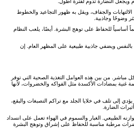
 ويجعل النضارة تدوم لفترة أطول.
 الالتهابات والجفاف، ويقل به ظهور التجاعيد والخطوط
ر وضوحًا وجاذبية.
ً أساسياً للحفاظ على توهج البشرة. أيضًا، يلعب النظام
بالنفس ويضفي جاذبية طبيعية على المظهر العام. إن
 مباشر. من بين هذه العوامل التغذية الصحية التي توفر
مة غنية بمضادات الأكسدة مثل الفواكه والخضروات، لأنها
يؤدي إلى تلف في خلايا الجلد مع تراكم التصبغات والبقع،
يرات الضارة.
وازنه الطبيعي. الغبار والسموم في الهواء تعمل على انسداد
حضرات مرطبة مناسبة للحفاظ على إشراق وتوهج البشرة