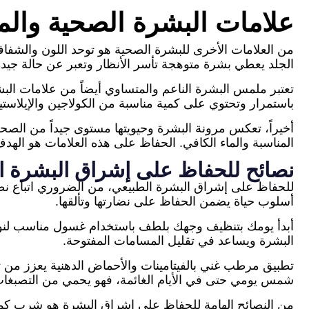
علامات البشرة الصحية وال
من العلامات الأخرى للبشرة الصحية هو توحد اللون والشفافي
الجلد يعطي بشرة متوهجة تأسر الأنظار وتعبر عن حالة جيدة 
تعتبر ملمس البشرة الناعم والمتساوي أيضاً من علامات ال
باستمرار وتحتوي على كمية مناسبة من الكولاجين والإيلا
أخيراً، تعكس مرونة البشرة وحيويتها مستوى جيداً من الص
المناسبة والماء الكافي. الحفاظ على هذه العلامات هو ال
نصائح للحفاظ على إشراق البشرة ا
للحفاظ على إشراق البشرة الطبيعي، من الضروري اتباع نصا
أسلوب حياة يضمن الحفاظ على نضارتها وتألقها.
أبدأ يومك بتنظيف وجهك بلطف باستخدام غسول مناسب لنوع ب
البشرة ويساعد في تقليل المسامات المفتوحة.
تطبيق مرطب غني بالفيتامينات والأحماض الدهنية يعزز من ت
شمس يومي حتى في الأيام الغائمة، فهو يحمي من التصبغات
من النصائح الهامة للحفاظ على إشراق البشرة هو شرب كميا