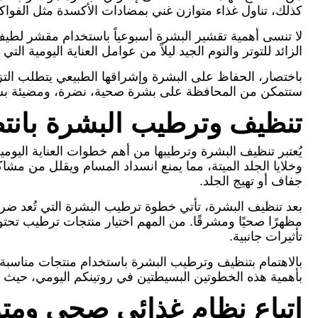
كذلك، تناول غذاء متوازن غني بمضادات الأكسدة مثل الفواك
لا تنسى أهمية تقشير البشرة أسبوعياً باستخدام مقشر لطيف ل
الزائد للتوتر والنوم الجيد ليلاً من عوامل العناية اليومية ا
باختصار، الحفاظ على البشرة وإشراقها الطبيعي يتطلب التزام 
ستتمكن من المحافظة على بشرة صحية، نضرة، ومضيئة ب
تنظيف وترطيب البشرة بانت
يُعتبر تنظيف البشرة وترطيبها من أهم خطوات العناية اليوم
وخلايا الجلد الميتة، مما يمنع انسداد المسام ويقلل من مش
جفاف أو تهيج الجلد.
بعد تنظيف البشرة، تأتي خطوة ترطيب البشرة التي تُعد ضر
مظهرًا صحيًا ومشرقًا. من المهم اختيار منتجات ترطيب تحت
تأثيرات جانبية.
بالاهتمام بتنظيف وترطيب البشرة باستخدام منتجات مناسبة، 
بأهمية هذه الخطوتين البسيطتين في روتينكم اليومي، حيث أ
اتباع نظام غذائي صحي ومت