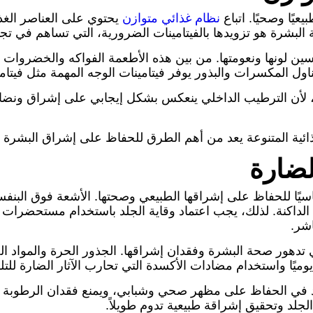
عيًا وصحيًا. اتباع
نظام غذائي متوازن
يحتوي على العناصر الغ
البشرة هو تزويدها بالفيتامينات الضرورية، التي تساهم في تجدي
سين لونها ونعومتها. من بين هذه الأطعمة الفواكه والخضروات 
 فيتامينات الوجه المهمة مثل فيتامين E الذي يعمل على ترطيب البشرة وحمايتها من الج
ًا، لأن الترطيب الداخلي ينعكس بشكل إيجابي على إشراق ونض
ذائية المتنوعة يعد من أهم الطرق للحفاظ على إشراق البشرة و
لضارة
ساسيًا للحفاظ على إشراقها الطبيعي وصحتها. الأشعة فوق البن
 الداكنة. لذلك، يجب اعتماد وقاية الجلد باستخدام مستحضر
اشر.
ي تدهور صحة البشرة وفقدان إشراقها. الجذور الحرة والمواد ال
يوميًا واستخدام مضادات الأكسدة التي تحارب الآثار الضارة لل
في الحفاظ على مظهر صحي وشبابي، ويمنع فقدان الرطوبة وال
لجلد وتحقيق إشراقة طبيعية تدوم طويلاً.