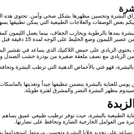
شرة
راق البشرة وتحسين مظهرها بشكل صحي وآمن. تحتوي هذه ال
إليكم بعض الوصفات والعلاجات الطبيعية التي يمكن تطبيقها بس
 للبشرة يمدها بالرطوبة ويحارب الجفاف، بينما يعمل الليمون 
توي الزبادي على حمض اللاكتيك الذي يساعد في تقشير البش
بادي مع نصف ملعقة صغيرة من بودرة خشب الصندل ووزع الخليط على الوجه
 بالبشرة، فهو غني بالأحماض الدهنية التي ترطب البشرة وت
تين يومي للعناية بالبشرة يتضمن تنظيفها جيداً وتغذيتها بالما
 سيدوم مظهر البشرة النضر والمشرق لفترة طويلة.
لزبدة
 العناية الطبيعية بالبشرة، حيث توفر ترطيب طبيعي عميق يسا
شرة من العوامل الخارجية الضارة وتحافظ على نضارتها.
ي تساعد على تجديد خلايا البشرة وتحسين مرونتها. استخدامه