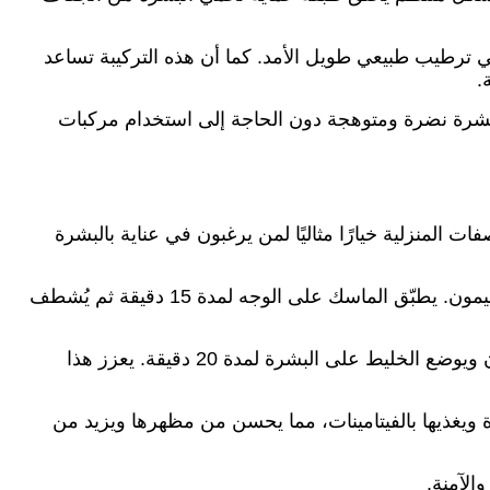
ي ترطيب طبيعي طويل الأمد. كما أن هذه التركيبة تساعد
.
ى بشرة نضرة ومتوهجة دون الحاجة إلى استخدام مركبات
 المنزلية خيارًا مثاليًا لمن يرغبون في عناية بالبشرة
واحدة من أسهل الوصفات هي ماسك العسل والليمون، حيث يُخلط ملعقة من العسل الطبيعي مع بضع نقاط من عصير الليمون. يطبّق الماسك على الوجه لمدة 15 دقيقة ثم يُشطف
كما يمكن استخدام ماسك الزبادي مع الشوفان، فتُخلط ملعقة كبيرة من الزبادي الطبيعي مع ملعقة من الشوفان المطحون ويوضع الخليط على البشرة لمدة 20 دقيقة. يعزز هذا
يغذيها بالفيتامينات، مما يحسن من مظهرها ويزيد من
الآمنة.