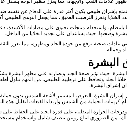
هور علامات التعب والإجهاد، مما يعزز مظهر الوجه بشكل عام
ذي يتمتع بإشراق طبيعي يكون أكثر قدرة على الدفاع عن نفسه ضد
دد الخلايا وتعزز الترطيب العميق، مما يجعل التوهج الطبيعي أكث
ا بانتظام، واستخدام منتجات تحتوي على مضادات الأكسدة، دعما
 البشرة وصحتها، حيث يساعدان على تجديد الخلايا من الداخل.
ني عادات صحية ترفع من جودة الجلد ومظهره، مما يعزز الثقة 
د وجماله.
 البشرة
البشرة، حيث تؤثر صحة الجلد ونضارته على مظهر البشرة بشكل
لايا الجلد وتحافظ على ترطيبه الطبيعي. من المهم تناول أطع
ان إشراق البشرة.
تأثير إشراق البشرة. التعرض المستمر لأشعة الشمس بدون حماية 
كريمات الحماية من الشمس وارتداء القبعات لتقليل هذه التأث
ث ودرجات الحرارة المتقلبة، على قدرة الجلد على الحفاظ على ت
ة. لذلك، من الضروري اتباع روتين تنظيف شامل واستخدام مست