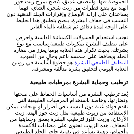
الحموضة فيها. ولتنظيف عميق، يُنصح بمزج زيت جوز
الهند مع بضع قطرات من زيت شجرة الشاي، فهما
يساعدان على إزالة الأوساخ وإفرازات الجلد الدهنية دون
التسبب في جفاف البشرة. ينصح بتطبيق هذا الخليط
على الوجه لمدة دقائق ثم شطفه بالماء الفاتر.
تجنب استخدام الغسولات الكيميائية القاسية واحرص
على تنظيف البشرة بمكونات طبيعية تتناسب مع نوع
بشرتك، بحيث تكرار هذه العناية يومياً يعزز من نضارة
الجلد ويحافظ على ملمسه ناعم وخالٍ من العيوب.
التنظيف الطبيعي للبشرة
هو خطوة أساسية في روتين
العناية اليومي لتحقيق بشرة متألقة ومشرقة.
ترطيب وحماية البشرة بمرطبات طبيعية
يُعد ترطيب البشرة من أساسيات الحفاظ على صحتها
ونضارتها، وخاصة باستخدام المرطبات الطبيعية التي
تقدم فوائد غنية دون التسبب في أضرار أو تهيجات. يمكن
الاستفادة من زيوت طبيعية مثل زيت جوز الهند، زيت
الأرغان، وزيت اللوز لترطيب البشرة بعمق وحمايتها من
الجفاف. هذه الزيوت تحتوي على مضادات للأكسدة
وأحماض دهنية تساعد في تقوية حاجز الجلد الطبيعي.