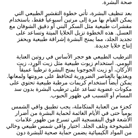
صحة البشرة.
بعد تنظيف البشرة، تأتي خطوة التقشير الطبيعي التي
يمكن القيام بها مرة إلى مرتين أسبوعياً فقط، باستخدام
مقشرات طبيعية مثل السكر البني أو دقيق الشوفان مع
العسل. هذه الخطوة تزيل الخلايا الميتة وتساعد على
تجديد الجلد، مما يمنح البشرة إشراقة طبيعية ويحفز
إنتاج خلايا جديدة.
الترطيب الطبيعي هو حجر الأساس في روتين العناية
اليومي. استخدام زيوت طبيعية مثل زيت الورد، زيت
الأركان، أو زيت الجوجوبا يمنح البشرة ترطيباً عميقاً
ويغذيها بالعناصر الضرورية لتحافظ على مرونتها ولمعانها.
يمكن أيضاً استخدام كريمات مرطبة طبيعية تحتوي على
مكونات عضوية تساعد على ترطيب البشرة بدون سد
المسام أو التسبب في ظهور الحبوب.
كجزء من العناية المتكاملة، يجب تطبيق واقي الشمس
يومياً حتى في الأيام الغائمة لحماية البشرة من أضرار
الأشعة فوق البنفسجية التي تسرع من ظهور علامات
الشيخوخة وتلف الجلد. اختيار واقي شمس طبيعي وخالي
من المواد الكيميائية يضمن حماية صحية للبشرة دون