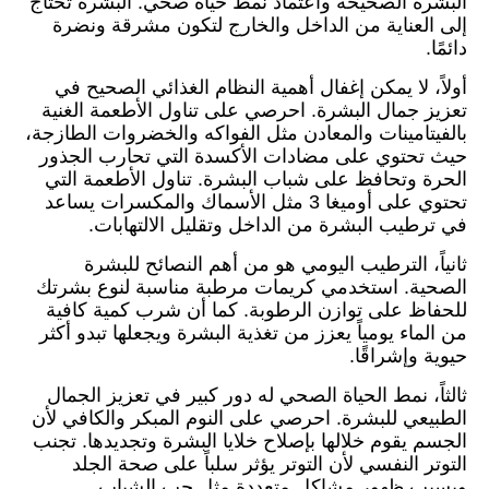
البشرة الصحيحة واعتماد نمط حياة صحي. البشرة تحتاج
إلى العناية من الداخل والخارج لتكون مشرقة ونضرة
دائمًا.
أولاً، لا يمكن إغفال أهمية النظام الغذائي الصحيح في
تعزيز جمال البشرة. احرصي على تناول الأطعمة الغنية
بالفيتامينات والمعادن مثل الفواكه والخضروات الطازجة،
حيث تحتوي على مضادات الأكسدة التي تحارب الجذور
الحرة وتحافظ على شباب البشرة. تناول الأطعمة التي
تحتوي على أوميغا 3 مثل الأسماك والمكسرات يساعد
في ترطيب البشرة من الداخل وتقليل الالتهابات.
ثانياً، الترطيب اليومي هو من أهم النصائح للبشرة
الصحية. استخدمي كريمات مرطبة مناسبة لنوع بشرتك
للحفاظ على توازن الرطوبة. كما أن شرب كمية كافية
من الماء يومياً يعزز من تغذية البشرة ويجعلها تبدو أكثر
حيوية وإشراقًا.
ثالثاً، نمط الحياة الصحي له دور كبير في تعزيز الجمال
الطبيعي للبشرة. احرصي على النوم المبكر والكافي لأن
الجسم يقوم خلالها بإصلاح خلايا البشرة وتجديدها. تجنب
التوتر النفسي لأن التوتر يؤثر سلباً على صحة الجلد
ويسبب ظهور مشاكل متعددة مثل حب الشباب