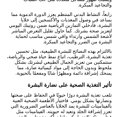
والتجاعيد المبكرة.
رابعاً، النشاط البدني المنتظم يعزز الدورة الدموية مما
يساعد في وصول المغذيات والأكسجين إلى خلايا
البشرة، فأدخلي التمارين الرياضية ضمن روتينك اليومي
لتعزيز صحة بشرتك. كما حاول تقليل التعرض المباشر
لأشعة الشمس وارتداء واقي شمس مناسب لحماية
البشرة من الضرر والتجاعيد المبكرة.
بالالتزام بهذه النصائح للبشرة الطبيعية، مثل تحسين
تغذية البشرة، الترطيب، اتباع نمط حياة صحي والرياضة،
ستتمكنين من تعزيز الجمال الطبيعي لبشرتك بشكل
ملحوظ وبدون الحاجة إلى مواد كيميائية ضارة، مما
يمنحك إشراقة دائمة ومظهرًا شابًا ومفعمًا بالحيوية.
تأثير التغذية الصحية على نضارة البشرة
تلعب تغذية البشرة دورًا حيويًا في الحفاظ على صحتها
ونضارتها بشكل يومي. فاختيار الأطعمة الصحية الغنية
بالفيتامينات للبشرة يمد الخلايا بالعناصر الضرورية التي
تعزز إشراقة الجلد وتعيد له حيويته. الفيتامينات مثل
فيتامين C وE تعمل كمضادات أكسدة تحارب الجذور