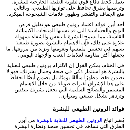
يعمل كخط دفاع قوي لتقوية الطبقة الخارجية للبشرة،
وترطيبها بطرق تحافظ على توازنها الطبيعي، وبالتالي
منع الجفاف والتقشر وظهور علامات الشيخوخة المبكرة.
أحد أبرز فوائد اعتماد روتين طبيعي هو تقليل فرص
التهيج والحساسية التي قد تسببها المنتجات الكيميائية
القاسية، مما يسمح للبشرة بالتنفس والشفاء بسهولة.
علاوة على ذلك، فإن الاهتمام بالبشرة بصورة طبيعية
يسهم في تحسين ملمسها ونعومتها ويزيد من مرونتها، ما
يجعلها أكثر مقاومة لعلامات التعب والإجهاد اليومي.
في الختام، يمكن القول إن الالتزام بروتين طبيعي للعناية
بالبشرة هو استثمار ذكي في صحة وجمال بشرتك. فهو لا
يضمن فقط مظهرًا متألقًا يوميًا، بل يضمن أيضًا الحفاظ
على هذا الإشراق لفترات طويلة من خلال الاهتمام
المستمر والنصائح السليمة التي تجعل بشرتك تتنفس
وتزدهر بشكل طبيعي ومتوازن.
فوائد الروتين الطبيعي للبشرة
يُعتبر اتباع
الروتين الطبيعي للعناية بالبشرة
من أبرز
الطرق التي تساهم في تحسين صحة ونضارة البشرة