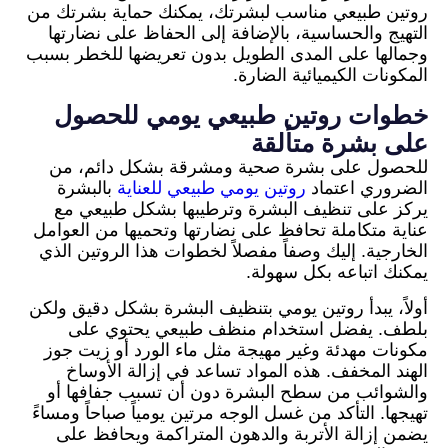
روتين طبيعي مناسب لبشرتك، يمكنك حماية بشرتك من
التهيج والحساسية، بالإضافة إلى الحفاظ على نضارتها
وجمالها على المدى الطويل بدون تعريضها للخطر بسبب
المكونات الكيميائية الضارة.
خطوات روتين طبيعي يومي للحصول
على بشرة متألقة
للحصول على بشرة صحية ومشرقة بشكل دائم، من
الضروري اعتماد
روتين يومي طبيعي للعناية
بالبشرة
يركز على تنظيف البشرة وترطيبها بشكل طبيعي مع
عناية متكاملة تحافظ على نضارتها وتحميها من العوامل
الخارجية. إليك وصفاً مفصلاً لخطوات هذا الروتين الذي
يمكنك اتباعه بكل سهولة.
أولاً، يبدأ روتين يومي بتنظيف البشرة بشكل دقيق ولكن
بلطف. يفضل استخدام منظف طبيعي يحتوي على
مكونات مهدئة وغير مهيجة مثل ماء الورد أو زيت جوز
الهند المخفف. هذه المواد تساعد في إزالة الأوساخ
والشوائب من سطح البشرة دون أن تسبب جفافها أو
تهيجها. التأكد من غسل الوجه مرتين يومياً صباحاً ومساءً
يضمن إزالة الأتربة والدهون المتراكمة ويحافظ على