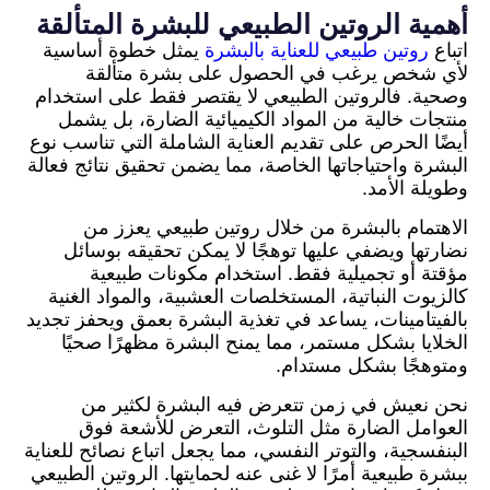
أهمية الروتين الطبيعي للبشرة المتألقة
اتباع
روتين طبيعي للعناية بالبشرة
يمثل خطوة أساسية
لأي شخص يرغب في الحصول على بشرة متألقة
وصحية. فالروتين الطبيعي لا يقتصر فقط على استخدام
منتجات خالية من المواد الكيميائية الضارة، بل يشمل
أيضًا الحرص على تقديم العناية الشاملة التي تناسب نوع
البشرة واحتياجاتها الخاصة، مما يضمن تحقيق نتائج فعالة
وطويلة الأمد.
الاهتمام بالبشرة من خلال روتين طبيعي يعزز من
نضارتها ويضفي عليها توهجًا لا يمكن تحقيقه بوسائل
مؤقتة أو تجميلية فقط. استخدام مكونات طبيعية
كالزيوت النباتية، المستخلصات العشبية، والمواد الغنية
بالفيتامينات، يساعد في تغذية البشرة بعمق ويحفز تجديد
الخلايا بشكل مستمر، مما يمنح البشرة مظهرًا صحيًا
ومتوهجًا بشكل مستدام.
نحن نعيش في زمن تتعرض فيه البشرة لكثير من
العوامل الضارة مثل التلوث، التعرض للأشعة فوق
البنفسجية، والتوتر النفسي، مما يجعل اتباع نصائح للعناية
ببشرة طبيعية أمرًا لا غنى عنه لحمايتها. الروتين الطبيعي