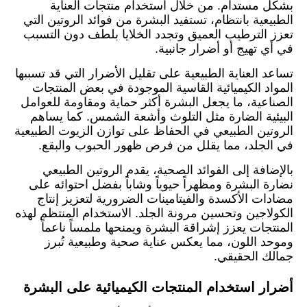
بشكل مستدام. من خلال استخدام منتجات العناية
الطبيعية بانتظام، تستفيد البشرة من فوائد الروتين التي
تعزز الترطيب العميق وتجدد الخلايا بلطف دون التسبب
في أي تهيج أو أضرار جانبية.
تساعد العناية الطبيعية على تقليل الأضرار التي قد تسببها
المواد الكيميائية القاسية الموجودة في بعض المنتجات
الصناعية، ما يجعل البشرة أكثر حماية ومقاومة للعوامل
البيئية الضارة مثل التلوث وأشعة الشمس. كما يساهم
الروتين الطبيعي في الحفاظ على توازن الزيوت الطبيعية
في الجلد، مما يقلل من فرص ظهور الحبوب والبقع.
بالإضافة إلى الفوائد الصحية، يقدم الروتين الطبيعي
نضارة البشرة ومظهراً حيوياً وشاباً بفضل احتوائه على
مضادات الأكسدة والفيتامينات الضرورية لتعزيز إنتاج
الكولاجين وتحسين مرونة الجلد. الاستخدام المنتظم لهذه
المنتجات يعزز إشراقة البشرة ويمنحها ملمساً ناعماً
وموحد اللون، مما يعكس عناية صحية وطبيعية تُبرز
جمالك الحقيقي.
أضرار استخدام المنتجات الكيميائية على البشرة