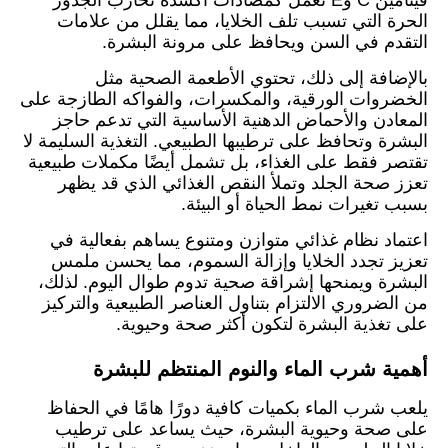
الحرة التي تسبب تلف الخلايا، مما يقلل من علامات
التقدم في السن ويحافظ على مرونة البشرة.
بالإضافة إلى ذلك، تحتوي الأطعمة الصحية مثل
الخضروات الورقية، والمكسرات، والفواكه الطازجة على
المعادن والأحماض الدهنية الأساسية التي تدعم حاجز
البشرة وتحافظ على ترطيبها الطبيعي. التغذية السليمة لا
تقتصر فقط على الغذاء، بل تشمل أيضًا مكملات طبيعية
تعزز صحة الجلد وتملأ النقص الغذائي الذي قد يظهر
بسبب تغيرات نمط الحياة أو البيئة.
اعتماد نظام غذائي متوازن ومتنوع يساهم بفعالية في
تعزيز تجدد الخلايا وإزالة السموم، مما يحسن ملمس
البشرة ويمنحها إشراقة صحية تدوم طوال اليوم. لذلك،
من الضروري الالتزام بتناول العناصر الطبيعية والتركيز
على تغذية البشرة لتكون أكثر صحة وحيوية.
أهمية شرب الماء والنوم المنتظم للبشرة
يلعب شرب الماء بكميات كافية دورًا هامًا في الحفاظ
على صحة وحيوية البشرة، حيث يساعد على ترطيب