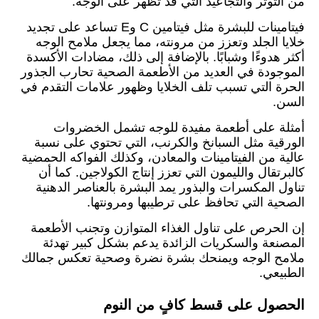
من التوتر والتجاعيد التي قد تظهر على الوجه.
فيتامينات للبشرة مثل فيتامين C وE تساعد على تجديد
خلايا الجلد وتعزز من مرونته، مما يجعل ملامح الوجه
أكثر هدوءًا وشبابًا. بالإضافة إلى ذلك، مضادات الأكسدة
الموجودة في العديد من الأطعمة الصحية تحارب الجذور
الحرة التي تسبب تلف الخلايا وظهور علامات التقدم في
السن.
أمثلة على أطعمة مفيدة للوجه تشمل الخضروات
الورقية مثل السبانخ والكرنب، التي تحتوي على نسبة
عالية من الفيتامينات والمعادن، وكذلك الفواكه الحمضية
كالبرتقال والليمون التي تعزز إنتاج الكولاجين. كما أن
تناول المكسرات والبذور يمد البشرة بالعناصر الدهنية
الصحية التي تحافظ على ترطيبها ومرونتها.
إن الحرص على تناول الغذاء المتوازن وتجنب الأطعمة
المصنعة والسكريات الزائدة يدعم بشكل كبير تهدئة
ملامح الوجه ويمنحك بشرة نضرة وصحية تعكس جمالك
الطبيعي.
الحصول على قسط كافٍ من النوم