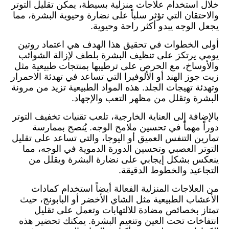
خلال استخدام علاجات منزلية بسيطة، يمكن تقليل التوتر
والاحتقان التي تؤثر سلباً على نضارة وحيوية البشرة، مما
يجعل الوجه يبدو أكثر راحة وحيوية.
أولى الخطوات في تحقيق هذا الهدف هي اعتماد روتين
يومي يرتكز على تنظيف البشرة بلطف لإزالة الشوائب
والأوساخ، مع الحرص على ترطيبها بمنتجات طبيعية مثل
زيت جوز الهند أو الألوفيرا التي تساعد في تهدئة الاحمرار
وتهدئة تهيجات الجلد. هذه المواد الطبيعية تزيد من مرونة
البشرة وتقلل من مظهر التعب والإجهاد.
بالإضافة إلى العناية الخارجية، تلعب تقنيات تخفيف التوتر
دوراً مهماً في تحسين ملامح الوجه. يُنصح بممارسة
تمارين التنفس العميق أو اليوجا، والتي تساعد على تقليل
التوتر العصبي وتحسين الدورة الدموية في الوجه، مما
ينعكس بشكل إيجابي على نضارة البشرة ويقلل من
التجاعيد والخطوط الدقيقة.
من العلاجات المنزلية الفعالة أيضاً استخدام كمادات
الأعشاب الطبيعية مثل الشاي الأخضر أو البابونج، حيث
تمتاز بخصائص مضادة للالتهابات وتعمل على تقليل
انتفاخات تحت العين وتنعيم البشرة. يمكنك تحضير هذه