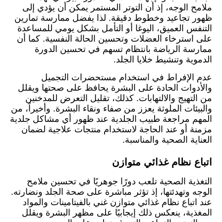
ملامح الوجه، إذ أن التوتر المستمر يمكن أن يؤدي إلى
ظهور تجاعيد وخطوط دقيقة. لذا يفضل ممارسة تمارين
التنفس العميق، اليوغا أو التأمل بشكل يومي للمساعدة
على استرخاء العضلات وتحسين الحالة النفسية. كما أن
ممارسة الرياضة بانتظام تسهم في تحسين الدورة
الدموية وتنشيط خلايا الجلد.
عدم الإفراط في استخدام مستحضرات التجميل
والأدوات الحادة على البشرة يحافظ على صحتها ويقلل
من التهيج والالتهابات. كذلك، تقليل التعرض للمدخنين
والبيئات الملوثة يعزز من صفاء ونقاء البشرة. وأخيراً، من
المهم مراجعة طبيب الجلدية عند ظهور أي مشاكل جلدية
مزمنة أو عند الحاجة لاستخدام منتجات علاجية لضمان
العناية الصحية والمناسبة.
اتباع نظام غذائي متوازن
التغذية الصحية تلعب دورًا جوهريًا في تحسين ملامح
الوجه وتهدئتها، إذ تؤثر مباشرة على صحة الجلد ونضارته.
عند اتباع نظام غذائي متوازن غني بالفيتامينات والمواد
المغذية، ينعكس ذلك إيجابيًا على مظهر البشرة ويقلل