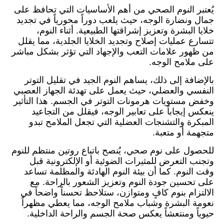
يُعتبر النوم الصحي من أهم الأساسيات التي تحافظ على
جمال ونضارة الوجه، حيث يلعب دوراً محورياً في تجديد
خلايا البشرة وتعزيز إشراقتها الطبيعية. أثناء النوم،
تتسارع عمليات إصلاح وتجديد الخلايا الجلدية، مما يقلل
من ظهور علامات التعب والإجهاد التي تؤثر بشكل مباشر
على ملامح الوجه.
بالإضافة إلى ذلك، يساهم النوم الجيد في تقليل التوتر
النفسي والعضلي، حيث يعمل على تهدئة الجهاز العصبي
وخفض مستويات هرمونات التوتر في الجسم. هذا التأثير
ينعكس إيجاباً على تعابير الوجه، فيقلل من التجاعيد
المبكرة والتشنجات العضلية التي تجعل الملامح تبدو
متجهمة أو متعبة.
للحصول على نوم صحي، يُنصح باتباع روتين منتظم للنوم
وتجنب التعرض للمثيرات الضوئية أو الإلكترونية قبل
وقت النوم. كما أن بيئة النوم الهادئة والمظلمة تساعد
على تحسين جودة النوم وتعزيز الشعور بالراحة. مع
الالتزام بنوم كافٍ ومتوازن، ستلاحظ تحسناً واضحاً في
نعومة البشرة وشباب ملامح الوجه، مما يعطي مظهراً
حيوياً ومنتعشاً يعكس صحة الجسم والراحة الداخلية.