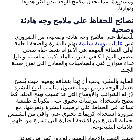
ومشدودة، مما يجعل ملامح الوجه تبدو أكثر هدوءاً
وتوازناً.
نصائح للحفاظ على ملامح وجه هادئة
وصحية
للحفاظ على ملامح وجه هادئة وصحية، من الضروري
تبني
عادات يومية سليمة
تهتم بالبشرة والصحة العامة.
أولى النصائح المهمة هي الالتزام بنمط حياة صحي
يتضمن النوم الكافي، شرب الماء بكمية مناسبة، وتناول
غذاء متوازن غني بالفيتامينات والمعادن التي تعزز صحة
الجلد.
العناية بالبشرة يجب أن تبدأ بنظافة يومية، حيث يُنصح
بغسل الوجه مرتين يومياً بغسول مناسب لنوع البشرة
لإزالة الشوائب والأوساخ التي قد تسبب تهيج الجلد. كما
ينصح باستخدام مرطبات تحتوي على مكونات طبيعية
تساعد في الحفاظ على ترطيب البشرة ونعومتها، مع
ضرورة استخدام كريمات تحتوي على واقي من الشمس
لحماية البشرة من الأشعة الضارة التي تسرع من ظهور
علامات الشيخوخة.
تجنب التعب والإجهاد النفسي له دور كبير في تهدئة