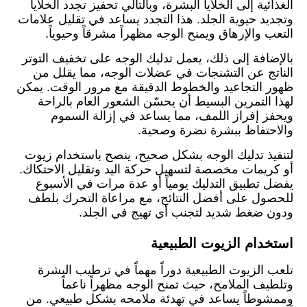
الغذائية إلى الخلايا البشرة، وبالتالي تحفيز تجدد الخلايا
وتجديد حيوية الجلد. هذا التجدد يساعد في تقليل علامات
التعب والإرهاق ويمنح الوجه مظهراً مشرقاً وحيوياً.
بالإضافة إلى ذلك، يعمل تدليك الوجه على تخفيف التوتر
الناتج عن التشنجات في عضلات الوجه، مما يقلل من
ظهور التجاعيد والخطوط الدقيقة مع مرور الوقت. يمكن
لهذا التمرين البسيط أن يحسّن الشعور العام بالراحة
ويحفز إفراز اللمف، مما يساعد في إزالة السموم
والاحتفاظ ببشرة نضرة وصحية.
لتنفيذ تدليك الوجه بشكل صحيح، ينصح باستخدام زيوت
أو كريمات مخصصة لتسهيل حركة اليد وتقليل الاحتكاك.
يفضل تطبيق التدليك يومياً أو عدة مرات في الأسبوع
للحصول على أفضل النتائج، مع مراعاة التحرك بلطف
ودون ضغط شديد لتجنب أي تهيج في الجلد.
استخدام الزيوت الطبيعية
تلعب الزيوت الطبيعية دوراً مهماً في ترطيب البشرة
وتلطيف الملامح، حيث تمنح الوجه مظهراً ناعماً
وممشوطاً يساعد في تهدئة ملامحه بشكل طبيعي. من