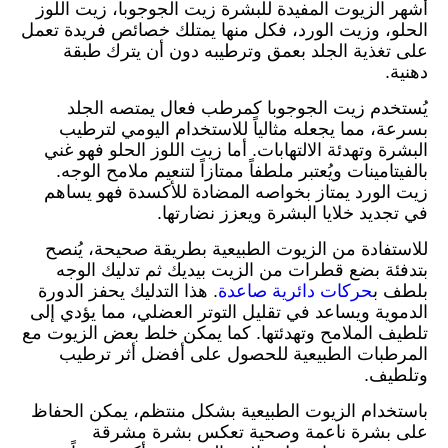
أشهر الزيوت المفيدة للبشرة زيت الجوجوبا، زيت اللوز
الحلو، وزيت الورد، فكل منها يمتلك خصائص فريدة تعمل
على تغذية الجلد بعمق وترطيبه دون أن يترك طبقة
دهنية.
يُستخدم زيت الجوجوبا كمرطب فعال يمتصه الجلد
بسرعة، مما يجعله مثالياً للاستخدام اليومي لترطيب
البشرة وتهدئة الالتهابات. أما زيت اللوز الحلو فهو غني
بالفيتامينات ويُعتبر ملطفاً ممتازاً لتنعيم ملامح الوجه.
زيت الورد يمتاز بخواصه المضادة للأكسدة فهو يساهم
في تجديد خلايا البشرة ويعزز نضارتها.
للاستفادة من الزيوت الطبيعية بطريقة صحيحة، يُنصح
بتدفئة بضع قطرات من الزيت بيديك ثم تدليك الوجه
بلطف ب
حركات دائرية صاعدة
. هذا التدليك يحفز الدورة
الدموية ويساعد في تقليل التوتر العضلي، مما يؤدي إلى
تلطيف الملامح وتهدئتها. كما يمكن خلط بعض الزيوت مع
المرطبات الطبيعية للحصول على أفضل أثر ترطيب
وتلطيف.
باستخدام الزيوت الطبيعية بشكل منتظم، يمكن الحفاظ
على بشرة ناعمة وصحية تعكس بشرة مشرقة