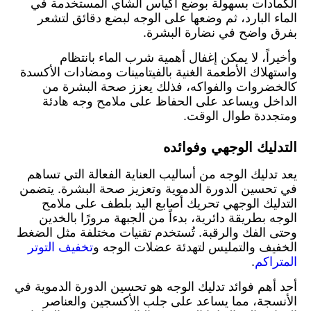
الكمادات بسهولة بوضع أكياس الشاي المستخدمة في
الماء البارد، ثم وضعها على الوجه لبضع دقائق لتشعر
بفرق واضح في نضارة البشرة.
وأخيراً، لا يمكن إغفال أهمية شرب الماء بانتظام
واستهلاك الأطعمة الغنية بالفيتامينات ومضادات الأكسدة
كالخضروات والفواكه، فذلك يعزز صحة البشرة من
الداخل ويساعد على الحفاظ على ملامح وجه هادئة
ومتجددة طوال الوقت.
التدليك الوجهي وفوائده
يعد تدليك الوجه من أساليب العناية الفعالة التي تساهم
في تحسين الدورة الدموية وتعزيز صحة البشرة. يتضمن
التدليك الوجهي تحريك أصابع اليد بلطف على ملامح
الوجه بطريقة دائرية، بدءاً من الجبهة مرورًا بالخدين
وحتى الفك والرقبة. تُستخدم تقنيات مختلفة مثل الضغط
الخفيف والتمليس لتهدئة عضلات الوجه و
تخفيف التوتر
المتراكم
.
أحد أهم فوائد تدليك الوجه هو تحسين الدورة الدموية في
الأنسجة، مما يساعد على جلب الأكسجين والعناصر